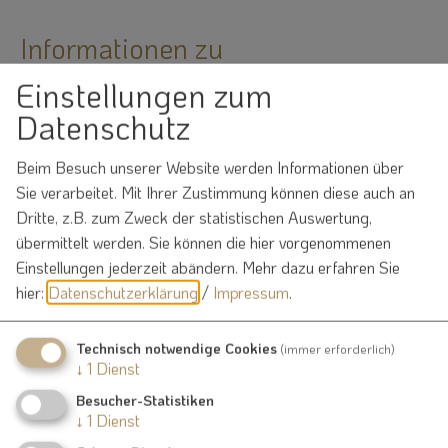
Informationen zu
Beratungsangeboten und
Einstellungen zum
Informationsquellen zum
Datenschutz
Einbruchschutz
Beim Besuch unserer Website werden Informationen über
Sie verarbeitet. Mit Ihrer Zustimmung können diese auch an
Dritte, z.B. zum Zweck der statistischen Auswertung,
19. Oktober 2023
übermittelt werden. Sie können die hier vorgenommenen
Einstellungen jederzeit abändern.
Mehr dazu erfahren Sie
hier:
Datenschutzerklärung
/
Impressum
.
Informationen zu Beratungsangeboten und
Informationsquellen zum Einbruchschutz
Technisch notwendige Cookies
(immer erforderlich)
↓
1
Dienst
Besucher-Statistiken
↓
1
Dienst