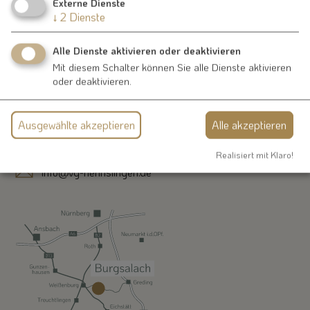
Externe Dienste
↓
2
Dienste
Alle Dienste aktivieren oder deaktivieren
Kontakt
Mit diesem Schalter können Sie alle Dienste aktivieren
oder deaktivieren.
Schmiedgasse 1
91790 Nennslingen
Ausgewählte akzeptieren
Alle akzeptieren
09147-9411-0
Realisiert mit Klaro!
info@vg-nennslingen.de