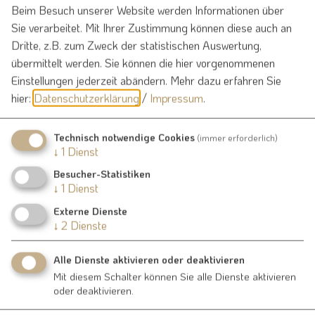
Beim Besuch unserer Website werden Informationen über
Bevölkerungsentwicklung hinsichtlich Geburten- und
Sie verarbeitet. Mit Ihrer Zustimmung können diese auch an
Sterberaten und Zu- und Fortzügen. Im ländlichen Raum
Dritte, z.B. zum Zweck der statistischen Auswertung,
tendieren viele Dörfer und Gemeinden zur Stagnation und/oder
übermittelt werden. Sie können die hier vorgenommenen
zu langfristigem Rückgang.
Einstellungen jederzeit abändern.
Mehr dazu erfahren Sie
Die Lage nahe am Mittelzentrum Weißenburg bietet hier große
hier:
Datenschutzerklärung
/
Impressum
.
Vorteile für Burgsalach. Durch Zuzug kann die Gemeinde
weiter wachsen. Gleichzeitig aber überaltert die Bevölkerung
Technisch notwendige Cookies
(immer erforderlich)
aufgrund des Geburtenrückgangs und der langen
↓
1
Dienst
Lebenserwartung der Bürger. Das Fehlen von Arbeitsplätzen,
Besucher-Statistiken
Infrastruktur und auch passendem Wohnungsangebot ist ein
↓
1
Dienst
weiteres Problem.
Externe Dienste
Burgsalach steht im Zwiespalt zwischen der Ermöglichung
↓
2
Dienste
größeren Bevölkerungswachstums durch die Bereitstellung
von Wohnraum und gleichzeitigem Erhalt der eigenen Identität
Alle Dienste aktivieren oder deaktivieren
und des dörflichen Lebensraums.
Mit diesem Schalter können Sie alle Dienste aktivieren
oder deaktivieren.