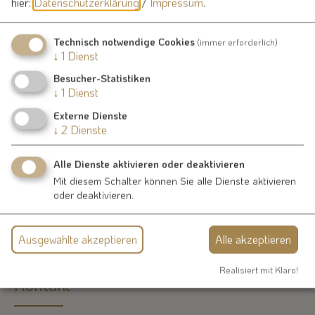
hier:
Datenschutzerklärung
/
Impressum
.
Abnahmen von neuen Heizungen und Öfen) wahrgenommen
werden. Bürgerinnen und Bürger haben daher rechtzeitig
Technisch notwendige Cookies
(immer erforderlich)
einen Schornsteinfegerbetrieb mit den im jeweiligen
↓
1
Dienst
Feuerstättenbescheid festgesetzten Kehr- und
Besucher-Statistiken
Überprüfungsarbeiten zu beauftragen.
↓
1
Dienst
Für Rückfragen steht das Landratsamt Weißenburg-
Externe Dienste
Gunzenhausen telefonisch unter 09141 902-319 zur Verfügung.
↓
2
Dienste
mehr
Alle Dienste aktivieren oder deaktivieren
Mit diesem Schalter können Sie alle Dienste aktivieren
oder deaktivieren.
Ausgewählte akzeptieren
Alle akzeptieren
Realisiert mit Klaro!
Kontakt