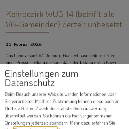
Kehrbezirk WUG 14 (betrifft alle
VG-Gemeinden) derzeit unbesetzt
25. Februar 2026
Das Landratsamt Weißenburg-Gunzenhausen informiert in
einer Pressemeldung darüber, dass der bislang durch Kevin
Wilhelm verwaltete Kehrbezirk Weißenburg-Gunzenhausen 14
Einstellungen zum
durch die Regierung von Mittelfranken derzeit nicht
Datenschutz
nachbesetzt werden kann. Die vorübergehende Verwaltung
des Kehrbezirks übernimmt ab 01.03.2026 der bevollmächtigte
Beim Besuch unserer Website werden Informationen über
Bezirksschornsteinfeger Martin Mühling (Germanenweg 4,
Sie verarbeitet. Mit Ihrer Zustimmung können diese auch an
91174 Spalt, Tel.: 09175 9088744, E-Mail: info@meister-
Dritte, z.B. zum Zweck der statistischen Auswertung,
muehling.de).
übermittelt werden. Sie können die hier vorgenommenen
Das Landratsamt Weißenburg-Gunzenhausen weist darauf hin,
Einstellungen jederzeit abändern.
Mehr dazu erfahren Sie
dass durch Martin Mühling nur hoheitliche Tätigkeiten (u. a.