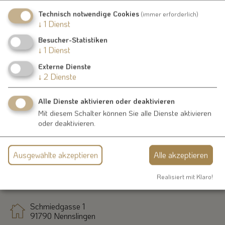
Wir sind überzeugt, dass die Sitzgarnitur das
Technisch notwendige Cookies
(immer erforderlich)
↓
1
Dienst
Gemeinschaftsleben in Pfraunfeld nachhaltig bereichern wird.
Besucher-Statistiken
↓
1
Dienst
Externe Dienste
Bilder neuer Treffpunkt in Pfraunfeld
↓
2
Dienste
Alle Dienste aktivieren oder deaktivieren
Mit diesem Schalter können Sie alle Dienste aktivieren
oder deaktivieren.
Ausgewählte akzeptieren
Alle akzeptieren
Kontakt
Realisiert mit Klaro!
Schmiedgasse 1
91790 Nennslingen