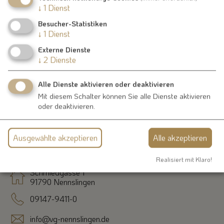
↓
1
Dienst
91790 Burgsalach
Besucher-Statistiken
↓
1
Dienst
09147 1586
Externe Dienste
↓
2
Dienste
Alle Dienste aktivieren oder deaktivieren
Mit diesem Schalter können Sie alle Dienste aktivieren
oder deaktivieren.
Kontakt
Ausgewählte akzeptieren
Alle akzeptieren
Realisiert mit Klaro!
Schmiedgasse 1
91790 Nennslingen
09147-9411-0
info@vg-nennslingen.de