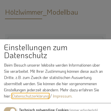
Hölzlwimmer_Modellbau
Einstellungen zum
Möchten Sie von
OpenStreetMap/Leaflet
Datenschutz
bereitgestellte externe Inhalte laden?
Beim Besuch unserer Website werden Informationen über
Ja
Immer
Sie verarbeitet. Mit Ihrer Zustimmung können diese auch an
Dritte, z.B. zum Zweck der statistischen Auswertung,
übermittelt werden. Sie können die hier vorgenommenen
Einstellungen jederzeit abändern.
Mehr dazu erfahren Sie
hier:
Datenschutzerklärung
/
Impressum
.
Hölzlwimmer-Modellbau
Pfra
Technisch notwendige Cookies
Geyerer Straße 8
(immer erforderlich)