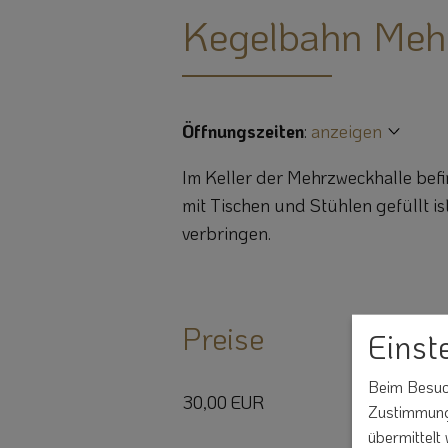
Kegelbahn Meh
Öffnungszeiten
:
anzeigen
Im Keller der Mehrzweckhalle bef
mit Tischen und Stühlen gefüllt i
verbringen.
Preise
Einst
Beim Besuch
30,00 EUR
Zustimmung 
übermittelt