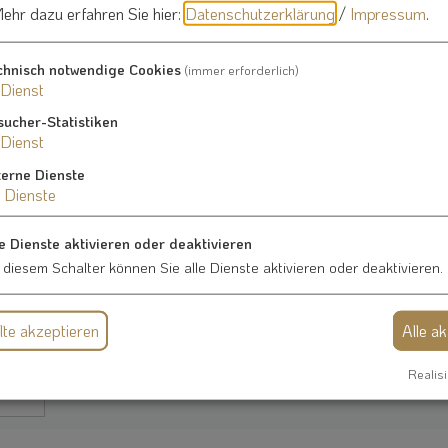
ehr dazu erfahren Sie hier:
Datenschutzerklärung
/
Impressum
.
chnisch notwendige Cookies
(immer erforderlich)
Dienst
sucher-Statistiken
Dienst
terne Dienste
Dienste
Mehrzweckhalle
e Dienste aktivieren oder deaktivieren
 diesem Schalter können Sie alle Dienste aktivieren oder deaktivieren.
Bgm.-Treiber-Str. 3
ellte
91790 Burgsalach
te akzeptieren
Alle a
Realisi