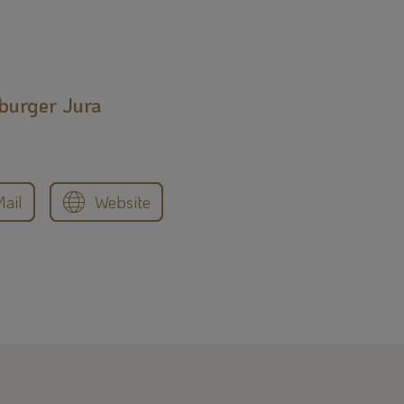
burger Jura
ail
Website