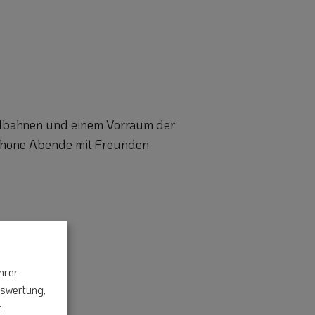
gelbahnen und einem Vorraum der
 schöne Abende mit Freunden
hrer
uswertung,
t