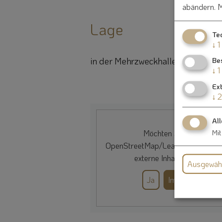
abändern.
M
Lage
Te
↓
1
in der Mehrzweckhalle
Be
↓
1
Ex
↓
2
All
Mit
Möchten Sie von
OpenStreetMap/Leaflet
bereitgest
externe Inhalte laden?
Ausgewähl
Ja
Immer