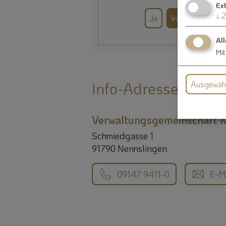
Ex
↓
2
Ja
Immer
All
Mit
Ausgewähl
Info-Adresse
Verwaltungsgemeinschaft 
Schmiedgasse 1
91790 Nennslingen
09147 9411-0
E-M