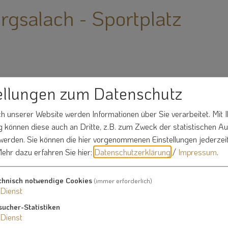
urgsalach - Sportplatz
ellungen zum Datenschutz
 unserer Website werden Informationen über Sie verarbeitet. Mit I
können diese auch an Dritte, z.B. zum Zweck der statistischen A
 werden. Sie können die hier vorgenommenen Einstellungen jederzei
ehr dazu erfahren Sie hier:
Datenschutzerklärung
/
Impressum
.
chnisch notwendige Cookies
Spielplatz Burgsalach
(immer erforderlich)
Dienst
Burgusstraße 66
sucher-Statistiken
ellte
91790 Burgsalach
Dienst