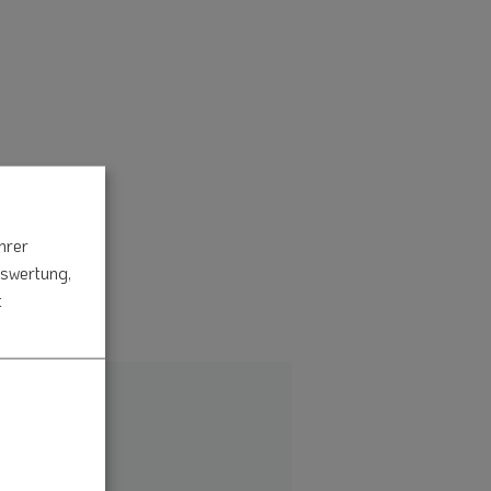
hrer
uswertung,
t