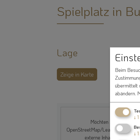
Spielplatz in B
Lage
Einst
Beim Besuch
Zeige in Karte
Zustimmung 
übermittelt
abändern.
M
Te
↓
1
Möchten Sie von
Be
OpenStreetMap/Leaflet
bereitgest
↓
1
externe Inhalte laden?