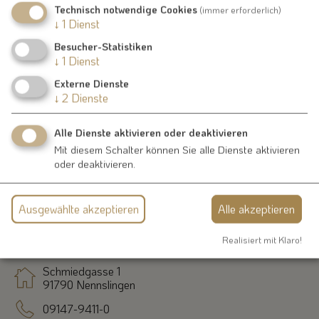
Pfraunfeld
Technisch notwendige Cookies
(immer erforderlich)
↓
1
Dienst
Dorfstraße 8
91790 Burgsalach
Besucher-Statistiken
↓
1
Dienst
09147 300
Externe Dienste
↓
2
Dienste
Alle Dienste aktivieren oder deaktivieren
Mit diesem Schalter können Sie alle Dienste aktivieren
oder deaktivieren.
Ausgewählte akzeptieren
Alle akzeptieren
Kontakt
Realisiert mit Klaro!
Schmiedgasse 1
91790 Nennslingen
09147-9411-0