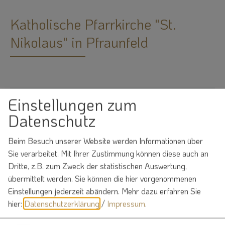
Katholische Pfarrkirche "St.
Nikolaus" in Pfraunfeld
Einstellungen zum
Datenschutz
Möchten Sie von
OpenStreetMap/Leaflet
bereitgestellte externe Inhalte laden?
Beim Besuch unserer Website werden Informationen über
Sie verarbeitet. Mit Ihrer Zustimmung können diese auch an
Ja
Immer
Dritte, z.B. zum Zweck der statistischen Auswertung,
übermittelt werden. Sie können die hier vorgenommenen
Einstellungen jederzeit abändern.
Mehr dazu erfahren Sie
hier:
Datenschutzerklärung
/
Impressum
.
Katholische Pfarrkirche "St. Nikolaus"