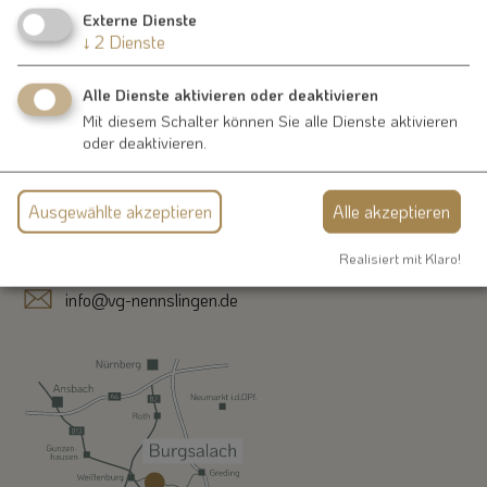
Externe Dienste
↓
2
Dienste
Alle Dienste aktivieren oder deaktivieren
Kontakt
Mit diesem Schalter können Sie alle Dienste aktivieren
oder deaktivieren.
Schmiedgasse 1
Ausgewählte akzeptieren
Alle akzeptieren
91790 Nennslingen
09147-9411-0
Realisiert mit Klaro!
info@vg-nennslingen.de