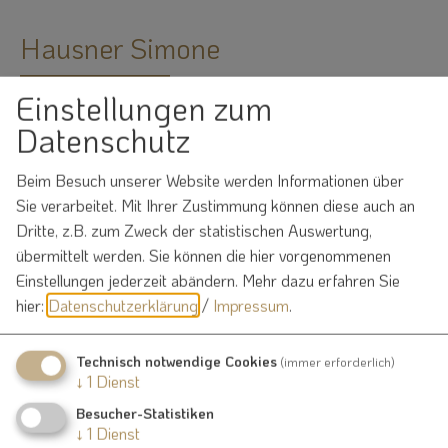
Hausner Simone
Einstellungen zum
Datenschutz
09147 9411-25
E-Mail
Beim Besuch unserer Website werden Informationen über
Sie verarbeitet. Mit Ihrer Zustimmung können diese auch an
Dritte, z.B. zum Zweck der statistischen Auswertung,
E-Mail:
simone.hausner@vg-nennslingen.de
übermittelt werden. Sie können die hier vorgenommenen
Fax:
09147 9411-23
Einstellungen jederzeit abändern.
Mehr dazu erfahren Sie
Zimmer:
10
hier:
Datenschutzerklärung
/
Impressum
.
Technisch notwendige Cookies
(immer erforderlich)
↓
1
Dienst
Besucher-Statistiken
↓
1
Dienst